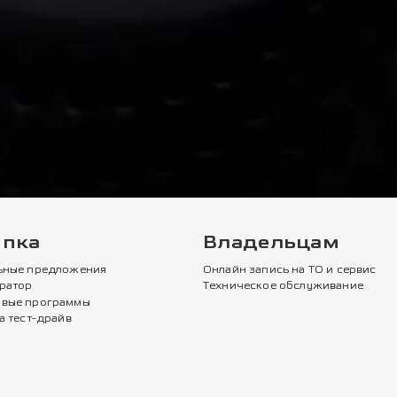
упка
Владельцам
ьные предложения
Онлайн запись на ТО и сервис
ратор
Техническое обслуживание
вые программы
а тест-драйв