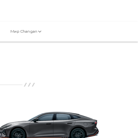
Мир Changan
///