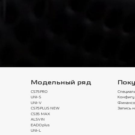
Модельный ряд
Пок
CS75PRO
Специал
UNI-S
Конфигу
UNI-V
Финансо
CS75PLUS NEW
Запись н
CS35 MAX
ALSVIN
EADOplus
UNI-L