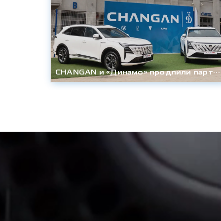
CHANGAN и «Динамо» продлили партнёрство до конца сезона 2027/28гг.