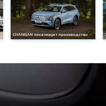
CHANGAN локализует производство технологичного кроссовера CS75PLUS AWD в России и снижает цену