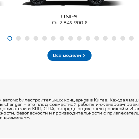
UNI-S
₽
От 2 849 900
Все модели
х автомобилестроительных концернов в Китае. Каждая маш
ль Changan – это плод совместной работы инженеров-прое
 двигатели и КПП, США, оборудующих электроникой и Ита
ности, безопасности и производительности с привлекател
я временем».