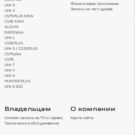
Финансовые программы
UNI-S
Запись на тест-драйв
UNI-V
CS75PLUS NEW
CS35 MAX
ALSVIN
EADOplus
UNI-L
CS35PLUS
UNI-S / CS55PLUS
CS75plus
CS95
UNI-T
UNI-V
UNI-K
HUNTER PLUS
UNI-K iDD
Владельцам
О компании
Онлайн запись на ТО и сервис
Карта сайта
Техническое обслуживание