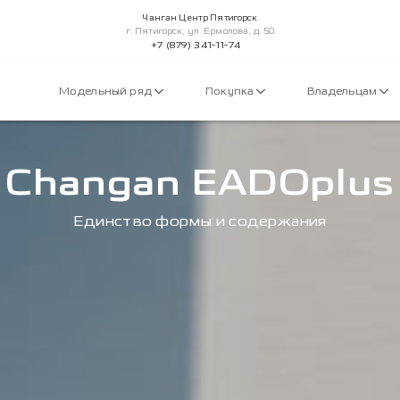
Чанган Центр Пятигорск
г. Пятигорск, ул. Ермолова, д. 50
+7 (879) 341-11-74
Модельный ряд
Покупка
Владельцам
Changan EADOplus
Единство формы и содержания