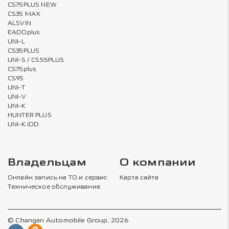
CS75PLUS NEW
CS35 MAX
ALSVIN
EADOplus
UNI-L
CS35PLUS
UNI-S / CS55PLUS
CS75plus
CS95
UNI-T
UNI-V
UNI-K
HUNTER PLUS
UNI-K iDD
Владельцам
О компании
Онлайн запись на ТО и сервис
Карта сайта
Техническое обслуживание
© Changan Automobile Group, 2026