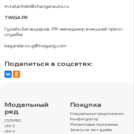
m.tataritskii@changanauto.ru
TWIGA PR
Гусейн Багандаров, PR-менеджер внешней пресс-
службы
bagandarov.g@twigacg.com
Поделиться в соцсетях:
Модельный
Покупка
ряд
Специальные предложения
Конфигуратор
CS75PRO
Финансовые программы
UNI-S
Запись на тест-драйв
UNI-V