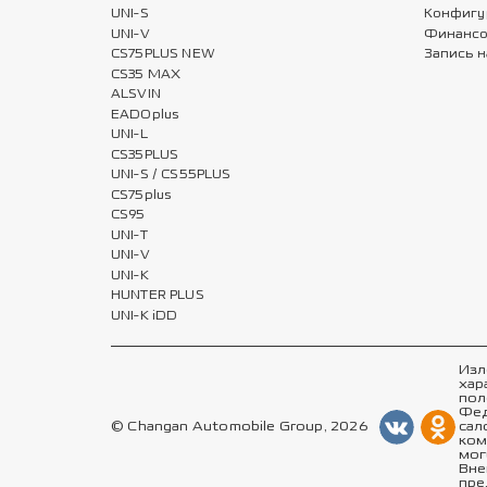
UNI-S
Конфигу
UNI-V
Финансо
CS75PLUS NEW
Запись н
CS35 MAX
ALSVIN
EADOplus
UNI-L
CS35PLUS
UNI-S / CS55PLUS
CS75plus
CS95
UNI-T
UNI-V
UNI-K
HUNTER PLUS
UNI-K iDD
Изл
хар
пол
Фед
© Changan Automobile Group, 2026
сал
ком
мог
Вне
пре