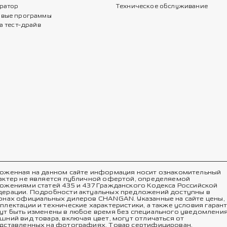
ратор
Техническое обслуживание
вые программы
а тест-драйв
оженная на данном сайте информация носит ознакомительный
актер не является публичной офертой, определяемой
ожениями статей 435 и 437 Гражданского Кодекса Российской
ерации. Подробности актуальных предложений доступны в
онах официальных дилеров CHANGAN. Указанные на сайте цены,
плектации и технические характеристики, а также условия гаран
ут быть изменены в любое время без специального уведомления
шний вид товара, включая цвет, могут отличаться от
дставленных на фотографиях. Товар сертифицирован.