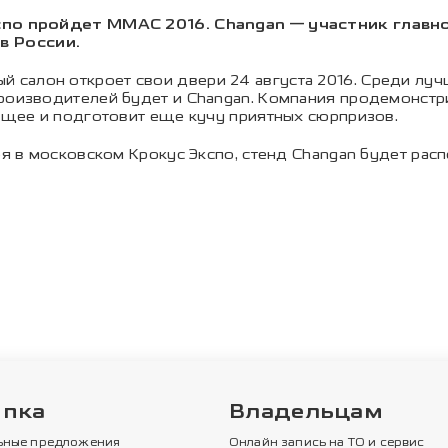
кспо пройдет ММАС 2016. Changan — участник глав
в России.
 салон откроет свои двери 24 августа 2016. Среди л
производителей будет и Changan. Компания продемонстр
дущее и подготовит еще кучу приятных сюрпризов.
ря в московском Крокус Экспо, стенд Changan будет распо
упка
Владельцам
ьные предложения
Онлайн запись на ТО и сервис