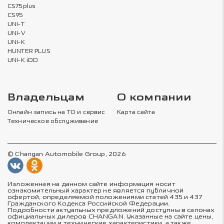
CS75plus
CS95
UNI-T
UNI-V
UNI-K
HUNTER PLUS
UNI-K iDD
Владельцам
О компании
Онлайн запись на ТО и сервис
Карта сайта
Техническое обслуживание
© Changan Automobile Group, 2026
Изложенная на данном сайте информация носит
ознакомительный характер не является публичной
офертой, определяемой положениями статей 435 и 437
Гражданского Кодекса Российской Федерации.
Подробности актуальных предложений доступны в салонах
официальных дилеров CHANGAN. Указанные на сайте цены,
комплектации и технические характеристики, а также