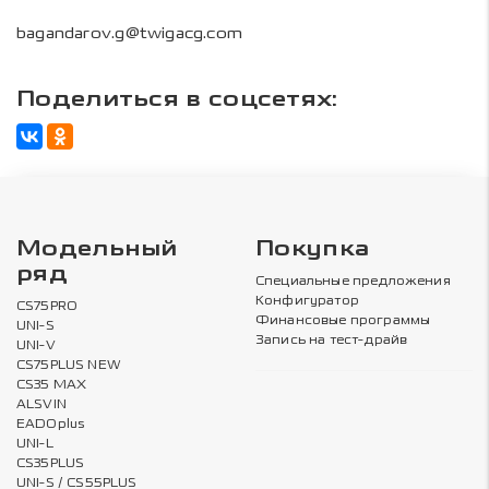
bagandarov.g@twigacg.com
Поделиться в соцсетях:
Модельный
Покупка
ряд
Специальные предложения
Конфигуратор
CS75PRO
Финансовые программы
UNI-S
Запись на тест-драйв
UNI-V
CS75PLUS NEW
CS35 MAX
ALSVIN
EADOplus
UNI-L
CS35PLUS
UNI-S / CS55PLUS