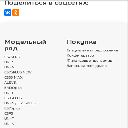
Поделиться в соцсетях:
Модельный
Покупка
ряд
Специальные предложения
Конфигуратор
CS75PRO
Финансовые программы
UNI-S
Запись на тест-драйв
UNI-V
CS75PLUS NEW
CS35 MAX
ALSVIN
EADOplus
UNI-L
CS35PLUS
UNI-S / CS55PLUS
CS75plus
CS95
UNI-T
UNI-V