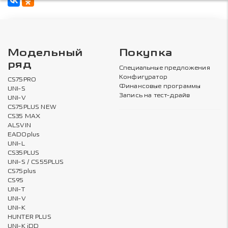
Модельный
Покупка
ряд
Специальные предложения
Конфигуратор
CS75PRO
Финансовые программы
UNI-S
Запись на тест-драйв
UNI-V
CS75PLUS NEW
CS35 MAX
ALSVIN
EADOplus
UNI-L
CS35PLUS
UNI-S / CS55PLUS
CS75plus
CS95
UNI-T
UNI-V
UNI-K
HUNTER PLUS
UNI-K iDD