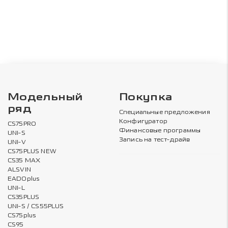
Модельный
Покупка
ряд
Специальные предложения
Конфигуратор
CS75PRO
Финансовые программы
UNI-S
Запись на тест-драйв
UNI-V
CS75PLUS NEW
CS35 MAX
ALSVIN
EADOplus
UNI-L
CS35PLUS
UNI-S / CS55PLUS
CS75plus
CS95