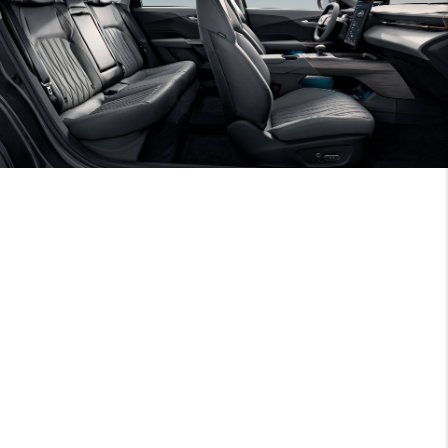
Овальная форма рулевого колеса дает
дополнительное пространство и улучшенную
обзорность приборной панели и других элементов
управления. Такая форма позволяет естественно
удерживать руль – это обеспечивает удобную
посадку рук, что поможет снизить усталость во
время длительных поездок
Изысканное, но при этом практичное решение –
дополнительный стоп-сигнал "акулий плавник",
обеспечивающий лучшую видимость для позади
идущих автомобилей