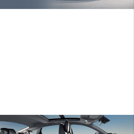
Дизайн кабины UNI-L – это новое поколение
комфорта: мягкая обшивка салона и современный
дизайн сидений с ромбовидными отсрочками и
перфорацией создают уютную и при этом
эстетичную атмосферу, а удобное расположение
компонентов обеспечивает улучшенную
эргономику
13,2” сенсорный дисплей мультимедиа и 10,25”
дисплей приборной панели обеспечивают удобное
и информативное взаимодействие с автомобилем,
предоставляя водителю важную информацию и
доступ к различным функциям
Панорамная крыша – это новая грань комфорта.
Беспрепятственно наслаждайтесь видами,
погружаясь в атмосферу свободы и простора