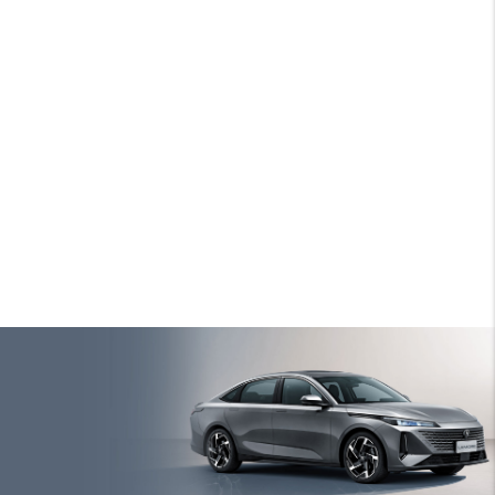
Безрамочная декоративная решетка подчеркивает
элегантный, но в то же время динамичный характер
автомобиля
Декоративный спойлер на двери багажника
дополняет выразительность и придает
индивидуальности модели
Боковая часть автомобиля оформлена четкой
линией, простирающейся по всей длине кузова.
Линия элегантно сочетается со скрытыми дверными
ручками, образуя четкую параллель, которая
визуально подчеркивает спортивную элегантность
кузова