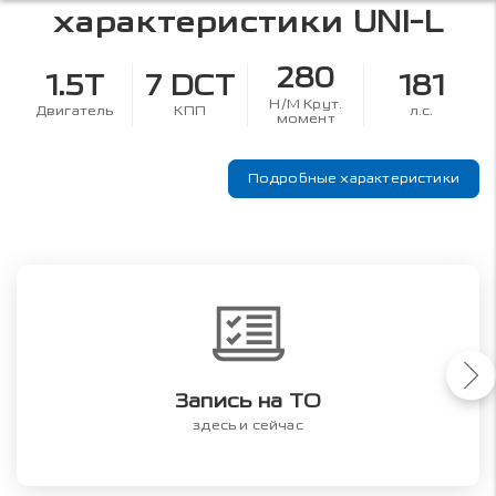
характеристики
UNI-L
280
1.5T
7 DCT
181
Н/М Крут.
Двигатель
КПП
л.с.
момент
Подробные характеристики
Запись на ТО
здесь и сейчас