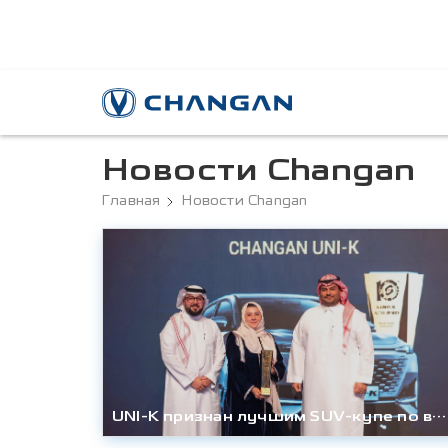
Новости Changan
Главная
Новости Changan
UNI-K признан лучшим SUV-купе по версии National Auto Award