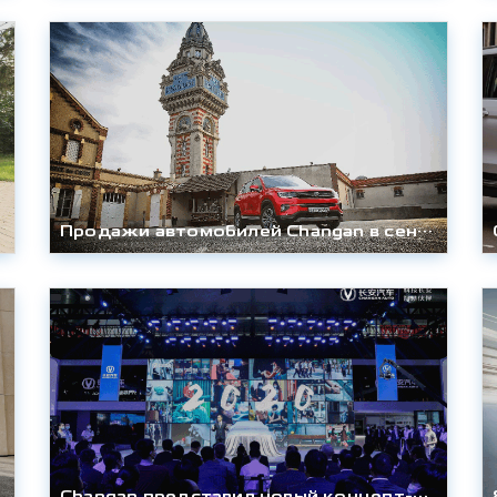
Продажи автомобилей Changan в сентябре 2020 года выросли в 3,3 раза
Changan представил новый концепт-кар Vision-V на Международном автосалоне в Пекине — 2020