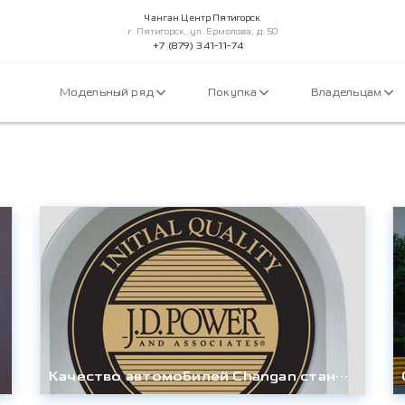
Чанган Центр Пятигорск
г. Пятигорск, ул. Ермолова, д. 50
+7 (879) 341-11-74
Модельный ряд
Покупка
Владельцам
Качество автомобилей Changan становится «эталоном» среди автомобильных брендов Китая второй год подряд. (IQS 2022 ).