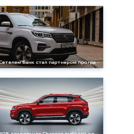
Сетелем Банк стал партнером программы CHANGAN FINANCE
80% владельцев Changan выбрали для себя автомобили марки за современный дизайн и комфорт