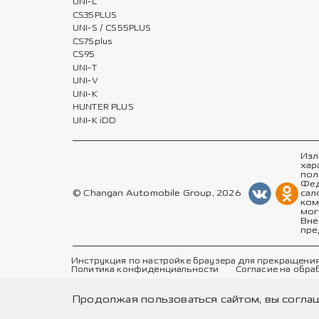
UNI-L
CS35PLUS
UNI-S / CS55PLUS
CS75plus
CS95
UNI-T
UNI-V
UNI-K
HUNTER PLUS
UNI-K iDD
Изл
хар
пол
Фед
© Changan Automobile Group, 2026
сал
ком
мог
Вне
пре
Инструкция по настройке браузера для прекращения
Политика конфиденциальности
Согласие на обра
Продолжая пользоваться сайтом, вы согла