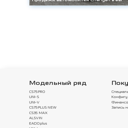
Модельный ряд
Пок
CS75PRO
Специал
UNI-S
Конфигу
UNI-V
Финансо
CS75PLUS NEW
Запись н
CS35 MAX
ALSVIN
EADOplus