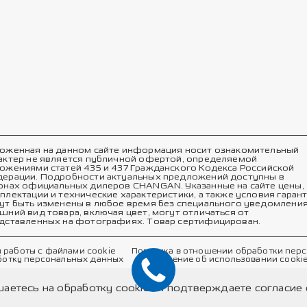
оженная на данном сайте информация носит ознакомительный
актер не является публичной офертой, определяемой
ожениями статей 435 и 437 Гражданского Кодекса Российской
ерации. Подробности актуальных предложений доступны в
онах официальных дилеров CHANGAN. Указанные на сайте цены,
плектации и технические характеристики, а также условия гаран
ут быть изменены в любое время без специального уведомления
шний вид товара, включая цвет, могут отличаться от
дставленных на фотографиях. Товар сертифицирован.
 работы с файлами cookie
Политика в отношении обработки пер
ботку персональных данных
Соглашение об использовании cooki
шаетесь на обработку cookies и подтверждаете согласи