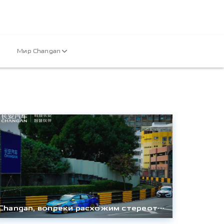
Мир Changan
Changan, вопреки расхожим стереотипам, устанавливает на свои модели двигатели собственной разработки