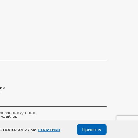
тии
.
сональных данных
e-файлов
е с положениями
политики
Принять